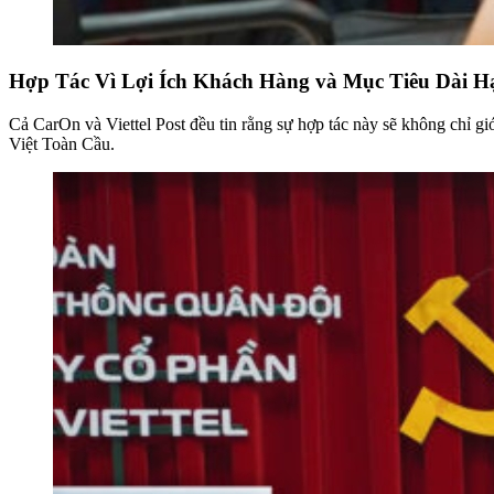
Hợp Tác Vì Lợi Ích Khách Hàng và Mục Tiêu Dài H
Cả CarOn và Viettel Post đều tin rằng sự hợp tác này sẽ không chỉ g
Việt Toàn Cầu.