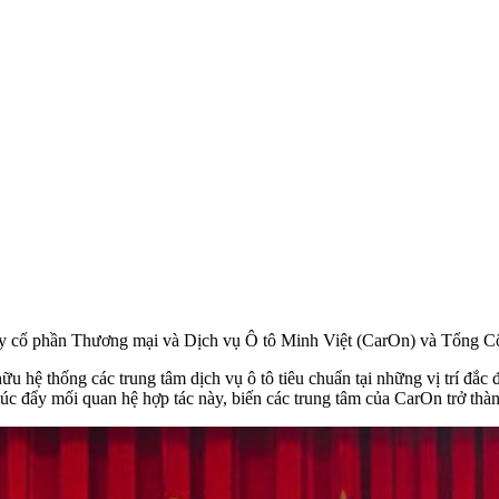
h Việt
15 Năm
y cổ phần Thương mại và Dịch vụ Ô tô Minh Việt (CarOn) và Tổng Côn
ữu hệ thống các trung tâm dịch vụ ô tô tiêu chuẩn tại những vị trí đắc 
úc đẩy mối quan hệ hợp tác này, biến các trung tâm của CarOn trở thà