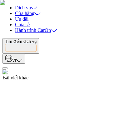
Dịch vụ
Cửa hàng
Ưu đãi
Chia sẻ
Hành trình CarOn
Tìm điểm dịch vụ
VI
Bài viết khác
Tin tức
06.08.2026
Dấu Ấn Chữ "Trí" Trong Buổi Đào Tạo Hội Nhập Của CarOn
06.08.2026
Sự kiện
25.07.2026
Dấu Ấn Đêm Gala Kỷ Niệm 15 Năm Minh Việt Toàn Cầu
25.07.2026
Tin tức
06.07.2026
Hội Thao Kỷ Niệm 15 Năm Minh Việt Toàn Cầu Với Tại Giải Cầu 