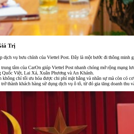
iá Trị
 dịch vụ bưu chính của Viettel Post. Đây là một bước đi thông minh gi
ác trung tâm của CarOn giúp Viettel Post nhanh chóng mở rộng mạng l
àng Quốc Việt, Lai Xá, Xuân Phương và An Khánh.
n không chỉ tối ưu hóa được chi phí mặt bằng và nhân sự mà còn có cơ 
trở thành khách hàng sử dụng dịch vụ ô tô, từ đó gia tăng doanh thu 