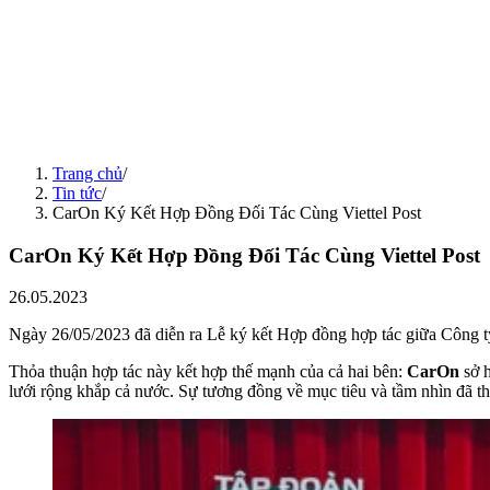
06.07.2026
Tin tức
30.06.2026
Check-In Quốc Tế: Chuyến Du Lịch Hàn Quốc
30.06.2026
Tin tức
13.07.2026
Hội Thao MVTC 2026: Bùng Nổ Tranh Tài, Lan Tỏa Tinh Thần Min
13.07.2026
Tin tức
11.07.2026
Giao Hữu Bóng Đá: Lan Toả Tinh Thần MVTC Trong Hành Trình 
Trang chủ
/
11.07.2026
Tin tức
/
CarOn Ký Kết Hợp Đồng Đối Tác Cùng Viettel Post
CarOn Ký Kết Hợp Đồng Đối Tác Cùng Viettel Post
26.05.2023
Ngày 26/05/2023 đã diễn ra Lễ ký kết Hợp đồng hợp tác giữa Công t
Thỏa thuận hợp tác này kết hợp thế mạnh của cả hai bên:
CarOn
sở h
lưới rộng khắp cả nước. Sự tương đồng về mục tiêu và tầm nhìn đã th