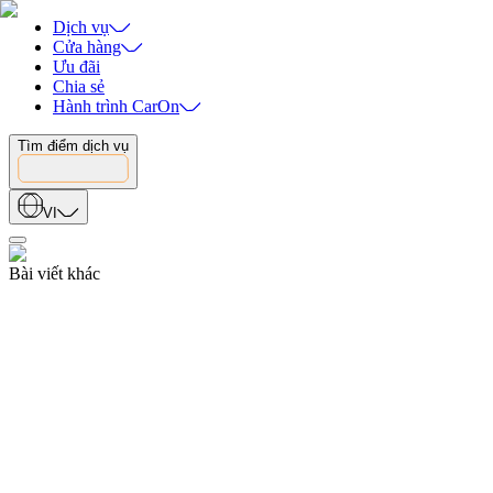
Dịch vụ
Cửa hàng
Ưu đãi
Chia sẻ
Hành trình CarOn
Tìm điểm dịch vụ
VI
Bài viết khác
Sự kiện
25.07.2026
Dấu Ấn Đêm Gala Kỷ Niệm 15 Năm Minh Việt Toàn Cầu
25.07.2026
Tin tức
06.07.2026
Hội Thao Kỷ Niệm 15 Năm Minh Việt Toàn Cầu Với Tại Giải Cầu
Lông Nội Bộ
06.07.2026
Tin tức
13.07.2026