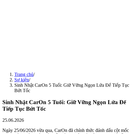
Hội Thao MVTC 2026: Bùng Nổ Tranh Tài, Lan Tỏa Tinh Thần
Minh Việt
13.07.2026
Tin tức
11.07.2026
Giao Hữu Bóng Đá: Lan Toả Tinh Thần MVTC Trong Hành Trình
15 Năm
11.07.2026
Trách nhiệm xã hội
30.05.2026
MVTC Đồng Hành Và Gửi Trao Duyên Lành Tại Xã Bình Minh
Và Chùa Vũ Lăng
30.05.2026
Tin tức
09.05.2026
Ironman Và Hành Trình 226Km: Khi Lời Hứa Được Đo Bằng Giờ,
Phút, Giây
Trang chủ
/
09.05.2026
Sự kiện
/
Sinh Nhật CarOn 5 Tuổi: Giữ Vững Ngọn Lửa Để Tiếp Tục
Bứt Tốc
Sinh Nhật CarOn 5 Tuổi: Giữ Vững Ngọn Lửa Để
Tiếp Tục Bứt Tốc
25.06.2026
Ngày 25/06/2026 vừa qua, CarOn đã chính thức đánh dấu cột mốc