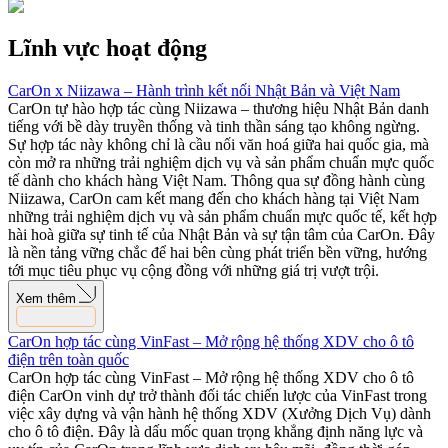
Lĩnh vực hoạt động
CarOn x Niizawa – Hành trình kết nối Nhật Bản và Việt Nam
CarOn tự hào hợp tác cùng Niizawa – thương hiệu Nhật Bản danh
tiếng với bề dày truyền thống và tinh thần sáng tạo không ngừng.
Sự hợp tác này không chỉ là cầu nối văn hoá giữa hai quốc gia, mà
còn mở ra những trải nghiệm dịch vụ và sản phẩm chuẩn mực quốc
tế dành cho khách hàng Việt Nam. Thông qua sự đồng hành cùng
Niizawa, CarOn cam kết mang đến cho khách hàng tại Việt Nam
những trải nghiệm dịch vụ và sản phẩm chuẩn mực quốc tế, kết hợp
hài hoà giữa sự tinh tế của Nhật Bản và sự tận tâm của CarOn. Đây
là nền tảng vững chắc để hai bên cùng phát triển bền vững, hướng
tới mục tiêu phục vụ cộng đồng với những giá trị vượt trội.
Xem thêm
CarOn hợp tác cùng VinFast – Mở rộng hệ thống XDV cho ô tô
điện trên toàn quốc
CarOn hợp tác cùng VinFast – Mở rộng hệ thống XDV cho ô tô
điện CarOn vinh dự trở thành đối tác chiến lược của VinFast trong
việc xây dựng và vận hành hệ thống XDV (Xưởng Dịch Vụ) dành
cho ô tô điện. Đây là dấu mốc quan trọng khẳng định năng lực và