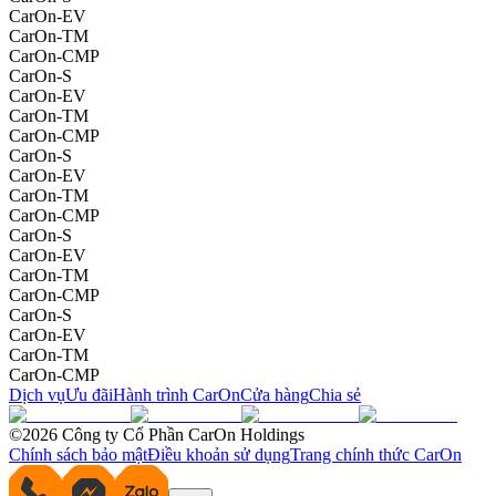
CarOn-EV
CarOn-TM
CarOn-CMP
CarOn-S
CarOn-EV
CarOn-TM
CarOn-CMP
CarOn-S
CarOn-EV
CarOn-TM
CarOn-CMP
CarOn-S
CarOn-EV
CarOn-TM
CarOn-CMP
CarOn-S
CarOn-EV
CarOn-TM
CarOn-CMP
Dịch vụ
Ưu đãi
Hành trình CarOn
Cửa hàng
Chia sẻ
©2026 Công ty Cổ Phần CarOn Holdings
Chính sách bảo mật
Điều khoản sử dụng
Trang chính thức CarOn