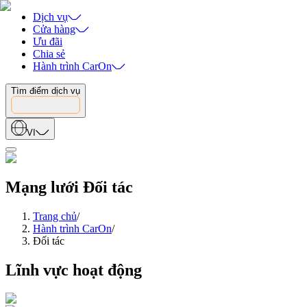
Dịch vụ
Cửa hàng
Ưu đãi
Chia sẻ
Hành trình CarOn
Tìm điểm dịch vụ
VI
Mạng lưới Đối tác
Trang chủ
/
Hành trình CarOn
/
Đối tác
Lĩnh vực hoạt động