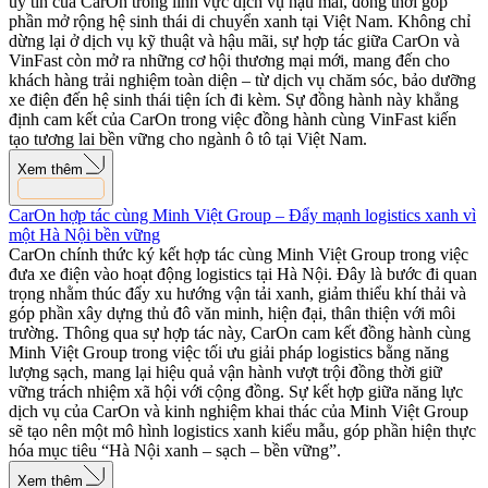
uy tín của CarOn trong lĩnh vực dịch vụ hậu mãi, đồng thời góp
phần mở rộng hệ sinh thái di chuyển xanh tại Việt Nam. Không chỉ
dừng lại ở dịch vụ kỹ thuật và hậu mãi, sự hợp tác giữa CarOn và
VinFast còn mở ra những cơ hội thương mại mới, mang đến cho
khách hàng trải nghiệm toàn diện – từ dịch vụ chăm sóc, bảo dưỡng
xe điện đến hệ sinh thái tiện ích đi kèm. Sự đồng hành này khẳng
định cam kết của CarOn trong việc đồng hành cùng VinFast kiến
tạo tương lai bền vững cho ngành ô tô tại Việt Nam.
Xem thêm
CarOn hợp tác cùng Minh Việt Group – Đẩy mạnh logistics xanh vì
một Hà Nội bền vững
CarOn chính thức ký kết hợp tác cùng Minh Việt Group trong việc
đưa xe điện vào hoạt động logistics tại Hà Nội. Đây là bước đi quan
trọng nhằm thúc đẩy xu hướng vận tải xanh, giảm thiểu khí thải và
góp phần xây dựng thủ đô văn minh, hiện đại, thân thiện với môi
trường. Thông qua sự hợp tác này, CarOn cam kết đồng hành cùng
Minh Việt Group trong việc tối ưu giải pháp logistics bằng năng
lượng sạch, mang lại hiệu quả vận hành vượt trội đồng thời giữ
vững trách nhiệm xã hội với cộng đồng. Sự kết hợp giữa năng lực
dịch vụ của CarOn và kinh nghiệm khai thác của Minh Việt Group
sẽ tạo nên một mô hình logistics xanh kiểu mẫu, góp phần hiện thực
hóa mục tiêu “Hà Nội xanh – sạch – bền vững”.
Xem thêm