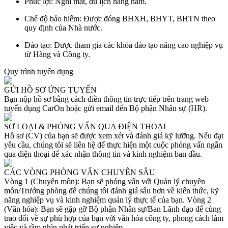
Phúc lợi: Nghỉ mát, du lịch hàng năm.
Chế độ bảo hiểm: Được đóng BHXH, BHYT, BHTN theo
quy định của Nhà nước.
Đào tạo: Được tham gia các khóa đào tạo nâng cao nghiệp vụ
từ Hãng và Công ty.
Quy trình tuyển dụng
GỬI HỒ SƠ ỨNG TUYỂN
Bạn nộp hồ sơ bằng cách điền thông tin trực tiếp trên trang web
tuyển dụng CarOn hoặc gửi email đến Bộ phận Nhân sự (HR).
SƠ LOẠI & PHỎNG VẤN QUA ĐIỆN THOẠI
Hồ sơ (CV) của bạn sẽ được xem xét và đánh giá kỹ lưỡng. Nếu đạt
yêu cầu, chúng tôi sẽ liên hệ để thực hiện một cuộc phỏng vấn ngắn
qua điện thoại để xác nhận thông tin và kinh nghiệm ban đầu.
CÁC VÒNG PHỎNG VẤN CHUYÊN SÂU
Vòng 1 (Chuyên môn): Bạn sẽ phỏng vấn với Quản lý chuyên
môn/Trưởng phòng để chúng tôi đánh giá sâu hơn về kiến thức, kỹ
năng nghiệp vụ và kinh nghiệm quản lý thực tế của bạn. Vòng 2
(Văn hóa): Bạn sẽ gặp gỡ Bộ phận Nhân sự/Ban Lãnh đạo để cùng
trao đổi về sự phù hợp của bạn với văn hóa công ty, phong cách làm
việc và tầm nhìn phát triển sự nghiệp.