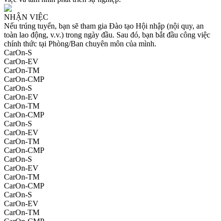
NHẬN VIỆC
Nếu trúng tuyển, bạn sẽ tham gia Đào tạo Hội nhập (nội quy, an
toàn lao động, v.v.) trong ngày đầu. Sau đó, bạn bắt đầu công việc
chính thức tại Phòng/Ban chuyên môn của mình.
CarOn-S
CarOn-EV
CarOn-TM
CarOn-CMP
CarOn-S
CarOn-EV
CarOn-TM
CarOn-CMP
CarOn-S
CarOn-EV
CarOn-TM
CarOn-CMP
CarOn-S
CarOn-EV
CarOn-TM
CarOn-CMP
CarOn-S
CarOn-EV
CarOn-TM