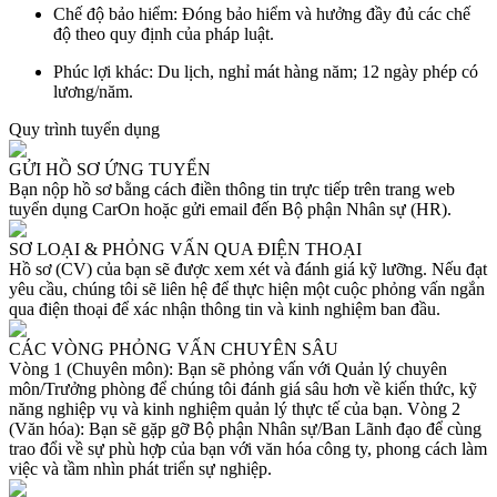
Chế độ bảo hiểm: Đóng bảo hiểm và hưởng đầy đủ các chế
độ theo quy định của pháp luật.
Phúc lợi khác: Du lịch, nghỉ mát hàng năm; 12 ngày phép có
lương/năm.
Quy trình tuyển dụng
GỬI HỒ SƠ ỨNG TUYỂN
Bạn nộp hồ sơ bằng cách điền thông tin trực tiếp trên trang web
tuyển dụng CarOn hoặc gửi email đến Bộ phận Nhân sự (HR).
SƠ LOẠI & PHỎNG VẤN QUA ĐIỆN THOẠI
Hồ sơ (CV) của bạn sẽ được xem xét và đánh giá kỹ lưỡng. Nếu đạt
yêu cầu, chúng tôi sẽ liên hệ để thực hiện một cuộc phỏng vấn ngắn
qua điện thoại để xác nhận thông tin và kinh nghiệm ban đầu.
CÁC VÒNG PHỎNG VẤN CHUYÊN SÂU
Vòng 1 (Chuyên môn): Bạn sẽ phỏng vấn với Quản lý chuyên
môn/Trưởng phòng để chúng tôi đánh giá sâu hơn về kiến thức, kỹ
năng nghiệp vụ và kinh nghiệm quản lý thực tế của bạn. Vòng 2
(Văn hóa): Bạn sẽ gặp gỡ Bộ phận Nhân sự/Ban Lãnh đạo để cùng
trao đổi về sự phù hợp của bạn với văn hóa công ty, phong cách làm
việc và tầm nhìn phát triển sự nghiệp.