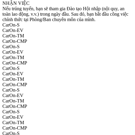
NHẬN VIỆC
Nếu trúng tuyển, bạn sẽ tham gia Đào tạo Hội nhập (nội quy, an
toàn lao động, v.v.) trong ngày đầu. Sau đó, bạn bắt đầu công việc
chính thức tại Phòng/Ban chuyên môn của mình.
CarOn-S
CarOn-EV
CarOn-TM
CarOn-CMP
CarOn-S
CarOn-EV
CarOn-TM
CarOn-CMP
CarOn-S
CarOn-EV
CarOn-TM
CarOn-CMP
CarOn-S
CarOn-EV
CarOn-TM
CarOn-CMP
CarOn-S
CarOn-EV
CarOn-TM
CarOn-CMP
CarOn-S