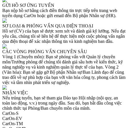
GỬI HỒ SƠ ỨNG TUYỂN
Bạn nộp hồ sơ bằng cách điền thông tin trực tiếp trên trang web
tuyển dụng CarOn hoặc gửi email đến Bộ phận Nhân sự (HR).
SƠ LOẠI & PHỎNG VẤN QUA ĐIỆN THOẠI
Hồ sơ (CV) của bạn sẽ được xem xét và đánh giá kỹ lưỡng. Nếu đạt
yêu cầu, chúng tôi sẽ liên hệ để thực hiện một cuộc phỏng vấn ngắn
qua điện thoại để xác nhận thông tin và kinh nghiệm ban đầu.
CÁC VÒNG PHỎNG VẤN CHUYÊN SÂU
Vòng 1 (Chuyên môn): Bạn sẽ phỏng vấn với Quản lý chuyên
môn/Trưởng phòng để chúng tôi đánh giá sâu hơn về kiến thức, kỹ
năng nghiệp vụ và kinh nghiệm quản lý thực tế của bạn. Vòng 2
(Văn hóa): Bạn sẽ gặp gỡ Bộ phận Nhân sự/Ban Lãnh đạo để cùng
trao đổi về sự phù hợp của bạn với văn hóa công ty, phong cách làm
việc và tầm nhìn phát triển sự nghiệp.
NHẬN VIỆC
Nếu trúng tuyển, bạn sẽ tham gia Đào tạo Hội nhập (nội quy, an
toàn lao động, v.v.) trong ngày đầu. Sau đó, bạn bắt đầu công việc
chính thức tại Phòng/Ban chuyên môn của mình.
CarOn-S
CarOn-EV
CarOn-TM