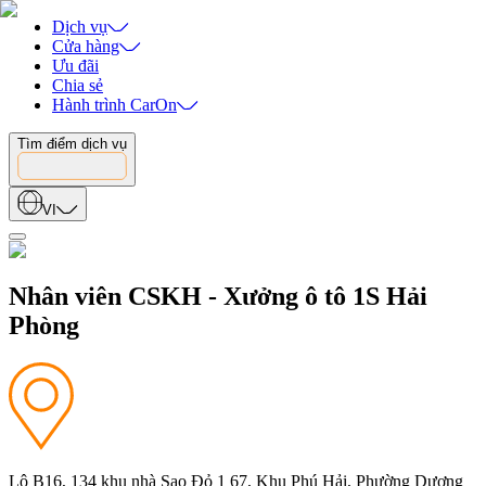
Dịch vụ
Cửa hàng
Ưu đãi
Chia sẻ
Hành trình CarOn
Tìm điểm dịch vụ
VI
Nhân viên CSKH - Xưởng ô tô 1S Hải
Phòng
Lô B16, 134 khu nhà Sao Đỏ 1 67, Khu Phú Hải, Phường Dương