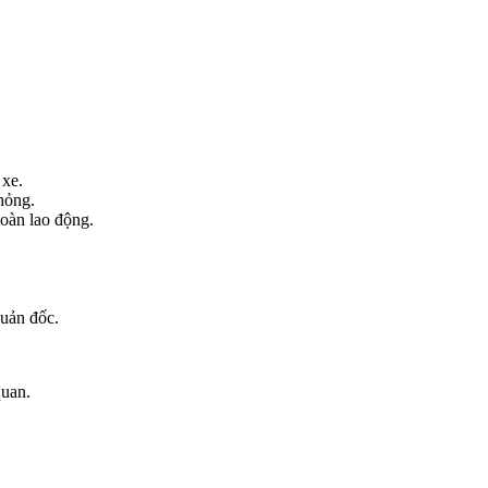
 xe.
hỏng.
toàn lao động.
uản đốc.
quan.