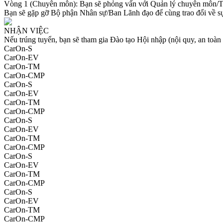
Vòng 1 (Chuyên môn): Bạn sẽ phỏng vấn với Quản lý chuyên môn/Trưở
Bạn sẽ gặp gỡ Bộ phận Nhân sự/Ban Lãnh đạo để cùng trao đổi về sự 
NHẬN VIỆC
Nếu trúng tuyển, bạn sẽ tham gia Đào tạo Hội nhập (nội quy, an toàn
CarOn-S
CarOn-EV
CarOn-TM
CarOn-CMP
CarOn-S
CarOn-EV
CarOn-TM
CarOn-CMP
CarOn-S
CarOn-EV
CarOn-TM
CarOn-CMP
CarOn-S
CarOn-EV
CarOn-TM
CarOn-CMP
CarOn-S
CarOn-EV
CarOn-TM
CarOn-CMP