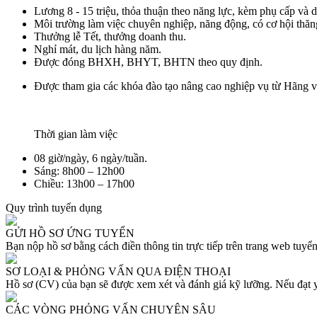
Lương 8 - 15 triệu, thỏa thuận theo năng lực, kèm phụ cấp và 
Môi trường làm việc chuyên nghiệp, năng động, có cơ hội thăng
Thưởng lễ Tết, thưởng doanh thu.
Nghỉ mát, du lịch hàng năm.
Được đóng BHXH, BHYT, BHTN theo quy định.
Được tham gia các khóa đào tạo nâng cao nghiệp vụ từ Hãng v
Thời gian làm việc
08 giờ/ngày, 6 ngày/tuần.
Sáng: 8h00 – 12h00
Chiều: 13h00 – 17h00
Quy trình tuyển dụng
GỬI HỒ SƠ ỨNG TUYỂN
Bạn nộp hồ sơ bằng cách điền thông tin trực tiếp trên trang web tu
SƠ LOẠI & PHỎNG VẤN QUA ĐIỆN THOẠI
Hồ sơ (CV) của bạn sẽ được xem xét và đánh giá kỹ lưỡng. Nếu đạt yê
CÁC VÒNG PHỎNG VẤN CHUYÊN SÂU