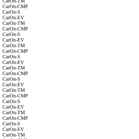
CarOn-TM
CarOn-CMP
CarOn-S
CarOn-EV
CarOn-TM
CarOn-CMP
CarOn-S
CarOn-EV
CarOn-TM
CarOn-CMP
CarOn-S
CarOn-EV
CarOn-TM
CarOn-CMP
CarOn-S
CarOn-EV
CarOn-TM
CarOn-CMP
CarOn-S
CarOn-EV
CarOn-TM
CarOn-CMP
CarOn-S
CarOn-EV
CarOn-TM