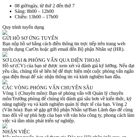
08 giờ/ngày, từ thứ 2 đến thứ 7
Sáng: 8h00 – 12h00
Chiều: 13h00 – 17h00
Quy trình tuyển dụng
GỬI HỒ SƠ ỨNG TUYỂN
Bạn nộp hồ sơ bằng cách điền thông tin trực tiếp trên trang web
tuyển dụng CarOn hoặc gửi email đến Bộ phận Nhân sự (HR).
SƠ LOẠI & PHỎNG VẤN QUA ĐIỆN THOẠI
Hồ sơ (CV) của bạn sẽ được xem xét và đánh giá kỹ lưỡng. Nếu đạt
yêu cầu, chúng tôi sẽ liên hệ để thực hiện một cuộc phỏng vấn ngắn
qua điện thoại để xác nhận thông tin và kinh nghiệm ban đầu.
CÁC VÒNG PHỎNG VẤN CHUYÊN SÂU
Vòng 1 (Chuyên môn): Bạn sẽ phỏng vấn với Quản lý chuyên
môn/Trưởng phòng để chúng tôi đánh giá sâu hơn về kiến thức, kỹ
năng nghiệp vụ và kinh nghiệm quản lý thực tế của bạn. Vòng 2
(Văn hóa): Bạn sẽ gặp gỡ Bộ phận Nhân sự/Ban Lãnh đạo để cùng
trao đổi về sự phù hợp của bạn với văn hóa công ty, phong cách làm
việc và tầm nhìn phát triển sự nghiệp.
NHẬN VIỆC