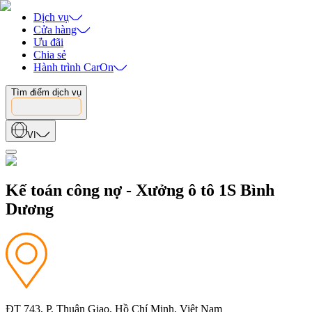
Dịch vụ
Cửa hàng
Ưu đãi
Chia sẻ
Hành trình CarOn
Tìm điểm dịch vụ
VI
Kế toán công nợ - Xưởng ô tô 1S Bình
Dương
ĐT 743, P, Thuận Giao, Hồ Chí Minh, Việt Nam