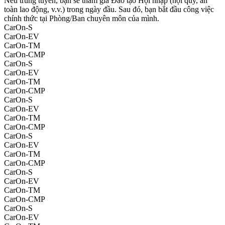
Nếu trúng tuyển, bạn sẽ tham gia Đào tạo Hội nhập (nội quy, an
toàn lao động, v.v.) trong ngày đầu. Sau đó, bạn bắt đầu công việc
chính thức tại Phòng/Ban chuyên môn của mình.
CarOn-S
CarOn-EV
CarOn-TM
CarOn-CMP
CarOn-S
CarOn-EV
CarOn-TM
CarOn-CMP
CarOn-S
CarOn-EV
CarOn-TM
CarOn-CMP
CarOn-S
CarOn-EV
CarOn-TM
CarOn-CMP
CarOn-S
CarOn-EV
CarOn-TM
CarOn-CMP
CarOn-S
CarOn-EV