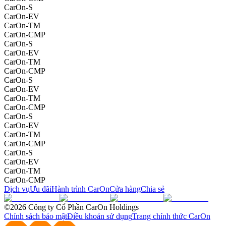
CarOn-S
CarOn-EV
CarOn-TM
CarOn-CMP
CarOn-S
CarOn-EV
CarOn-TM
CarOn-CMP
CarOn-S
CarOn-EV
CarOn-TM
CarOn-CMP
CarOn-S
CarOn-EV
CarOn-TM
CarOn-CMP
CarOn-S
CarOn-EV
CarOn-TM
CarOn-CMP
Dịch vụ
Ưu đãi
Hành trình CarOn
Cửa hàng
Chia sẻ
©2026 Công ty Cổ Phần CarOn Holdings
Chính sách bảo mật
Điều khoản sử dụng
Trang chính thức CarOn