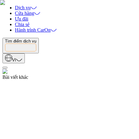
Dịch vụ
Cửa hàng
Ưu đãi
Chia sẻ
Hành trình CarOn
Tìm điểm dịch vụ
VI
Bài viết khác
Ưu đãi
08.05.2026
CarOn Care Day: Sáng Bóng Bên Ngoài - Vững Chãi Bên Trong
08.05.2026
Ưu đãi
01.04.2026
Combo Bảo Dưỡng Tổng Quát Trọn Gói Chỉ 890.000đ tại CarOn-S
01.04.2026
Ưu đãi
25.09.2025
Check Xe Toàn Diện Với Chỉ 0 Đồng