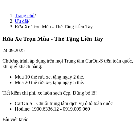
25.09.2025
Ưu đãi
26.09.2025
2 Lốp Lên Mâm - Free Bảo Dưỡng Phanh
Trang chủ
/
26.09.2025
Ưu đãi
/
Rửa Xe Trọn Mùa - Thẻ Tặng Liền Tay
Rửa Xe Trọn Mùa - Thẻ Tặng Liền Tay
24.09.2025
Chương trình áp dụng trên mọi Trung tâm CarOn-S trên toàn quốc,
khi quý khách hàng:
Mua 10 thẻ rửa xe, tặng ngay 2 thẻ.
Mua 20 thẻ rửa xe, tặng ngay 5 thẻ.
Tiết kiệm chi phí, xe luôn sạch đẹp. Đừng bỏ lỡ!
CarOn-S - Chuỗi trung tâm dịch vụ ô tô toàn quốc
Hotline: 1900.6336.12 - 0919.009.069
Bài viết khác